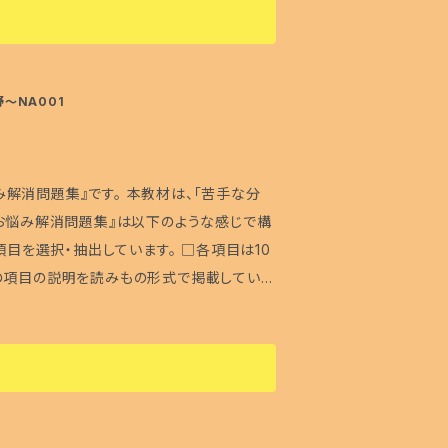
モニターやブラウザなどによって色合いやイメ
るなら必要) ・介護福祉士………★
傷、シミが生じることがあることをあらかじめ
★(絶対に必要な内容) ・ケアマネジャー…
り致します。 ・デザインや内容を予告なく変
感じで出題される！の３部構成 □試験に出題
～NA001
福祉試験対策工房のHPの「お問合せ」などか
5年以上積み重ねてきた独自の試験分析によ
のHP上でアップ致しますので、そちらでご確
！ □試験で出題されそうな形式も５問出題し
解消問題集』です。 本教材は、「苦手な分
るというわけではございません。 ・本冊子
のお悩み解消問題集』は以下のような感じで構
。 ・福祉試験対策工房およびぼぼ屋では、
項目を選択・抽出しています。 □各項目は10
は対応致しませんので、あらかじめご了承下
の項目の説明を読みもの形式で掲載していま
せを頂いても、「受け付けておりません」という
作品なので、水や火気にご配慮下さい。 ・ご
しに無断転載といった二次利用も固くお断り申
異なる場合があること、また、印刷上、多少
下さい。 ・無断での転売、作品の二次使用
は、あくまで1つの学習ツールとしてご活用
る場合がございます。あらかじめご了承くださ
誤に関するもの以外の学習内容に関するお問
・仮に「もっと詳しく教えて！」といった感じ