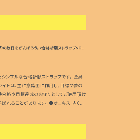
、邪念払いの効果があるとされています。漆黒
く知らない方でも「名前は聞いたことがあ
、生命力の活性化につながるとされていま
用材料：ソー
トラップについて>> ス
りの数日をがんばろう。<合格祈願ストラップ>GO
があるので、ご使用の際はお気をつけ下さい。
ものが含まれている場合がございますので、
たシンプルな合格祈願ストラップです。 金具
観で気に入ったもの」です。色々な天然石を
石がもつ効果が、実はご自身の内面で一番求
験合格や目標達成のお守りとしてご使用頂け
なので、誕生石じゃないから、自分が表向き求
あります。 ●オニキス 古くか
る必要はないと思います。 また、季節や色々
の効果があるとされています。漆黒で模様も
います。
方でも「名前は聞いたことがある！」というく
性化につながるとされています。熱処理など