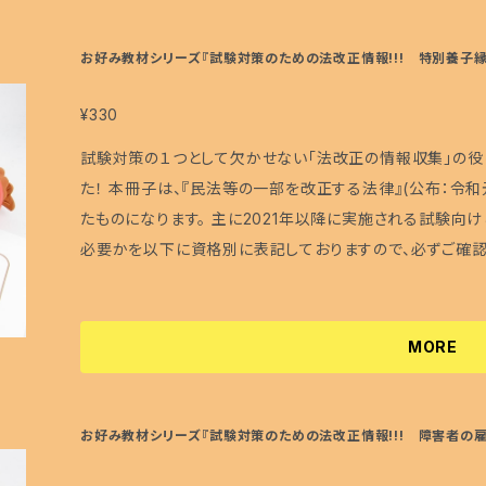
によって様々なカラーに着色されたものもあります。 サイズ：フリーサイズ 使用材料：ソーダライト、クォ
ーツ、オニキス、メタルビーズ、ストラップパーツ、金具(メッキ) <<ストラップについて>> ストラップ
お好み教材シリーズ『試験対策のための法改正情報!!! 特別養子縁
っかけたり、強く引っ張ると取れてしまう恐れがあるので、ご
ームやガラスビーズなど、先が多少尖っているものが含まれ
¥330
ご注意ください。 <<天然石の選び方>> 天然石の選び方には、誕生月、好きな色、願いなど、様々ありま
試験対策の１つとして欠かせない「法改正の情報収集」の役
すが、ぼぼ屋がお勧めしている選び方は、「直観で気に入った
た！ 本冊子は、『民法等の一部を改正する法律』(公布：令
とても魅かれる天然石があれば、その天然石がもつ効果が
たものになります。 主に2021年以降に実施される試験向
マッチしていた！な～んてこともあります。 なので、誕生石
必要かを以下に資格別に表記しておりますので、必ずご確認
異なるからといって、魅かれた天然石を避ける必要はないと
験日となりますように♪ ＝資格別必要度＝ 多くの福祉資格試験の範囲に含まれています。特に社会福
せて、異なる天然石を着用なさるのも良いと思います。
祉士の受験生には必要な内容になります。 ・社会福祉士…
性あり) ・精神保健福祉士…★★ (共通科目で出題
MORE
(多分出題されないでしょう) ・保育士……………★★
ャー…★ (出題範囲外) 『試験対策のための法改正情報!!!』の特徴 □①法改正の概要と試験対策、
②注目すべきポイントのまとめ、③試験ではこんな感じで出
お好み教材シリーズ『試験対策のための法改正情報!!! 障害者の雇
可能性が高い内容に的を絞ってまとめました！ □15年以