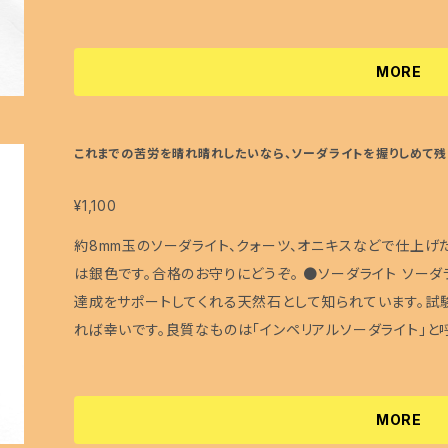
ス 古くから魔よけのお守りとして使用されてきた天然石で
で模様もないので、洋服にも合わせやすいです。天然石をよ
る！」というくらいポピュラーな天然石の１つです。 ●クォーツ(水晶) …4月の誕生石 他の天然石との
MORE
相性が非常に良く、クセのない天然石です。浄化作用に優れ
す。熱処理などによって様々なカラーに着色されたものもあります。 サイズ：フリーサイズ 使
ダライト、クォーツ、オニキス、メタルビーズ、ストラップパーツ、金具(メッキ) <<ス
これまでの苦労を晴れ晴れしたいなら、ソーダライトを握りしめて残
01
トラップはひっかけたり、強く引っ張ると取れてしまう恐れ
※リーフチャームやガラスビーズなど、先が多少尖っている
¥1,100
ご使用時にはご注意ください。 <<天然石の選び方>> 天然石の選び方には、誕生月、好きな色、願いな
約8mm玉のソーダライト、クォーツ、オニキスなどで仕上げ
ど、様々ありますが、ぼぼ屋がお勧めしている選び方は、「直
は銀色です。合格のお守りにどうぞ。 ●ソーダライト ソーダライトは、主に意識面に作用し、目標や夢の
ご覧になって、とても魅かれる天然石があれば、その天然
達成をサポートしてくれる天然石として知られています。試
めている願いとマッチしていた！な～んてこともあります。 
れば幸いです。良質なものは「インペリアルソーダライト」と呼ばれることが
めている願いと異なるからといって、魅かれた天然石を避け
ら魔よけのお守りとして使用されてきた天然石で、邪念払い
な場面に合わせて、異なる天然石を着用なさるのも良いと思
ないので、洋服にも合わせやすいです。天然石をよく知らない
らいポピュラーな天然石の１つです。 ●クォーツ(水晶) …4月の誕生石 他の天然石との相性が非常に
MORE
良く、クセのない天然石です。浄化作用に優れ、生命力の活