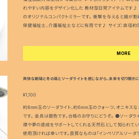
れやすい内容をデザイン化した 教材型日常アイテムです♪
のオリジナルコンパクトミラーです。 衝撃を与えると鏡が割
保健福祉士、介護福祉士などに有用です♪ サイズ：直径約58mmの円形 使用材料：コピー用紙、クリア
フィルム、ブリキ <<手鏡について>> ちょっとした
MORE
爽快な朝陽と冬の風とソーダライトを感じながら、未来を切り開きにい
¥1,100
約8mm玉のソーダライト、約6mm玉のクォーツ、オニキス
です。 金具は銀色です。合格のお守りにどうぞ。 ●ソーダライト ソーダライトは、主に意識面に作用し、目
標や夢の達成をサポートしてくれる天然石として知られてい
使用頂ければ幸いです。良質なものは「インペリアルソーダライト」