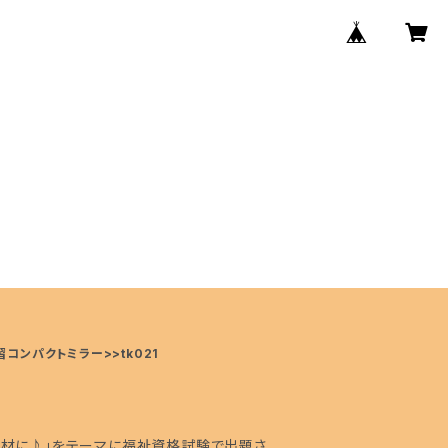
コンパクトミラー>>tk021
教材に♪」をテーマに福祉資格試験で出題さ