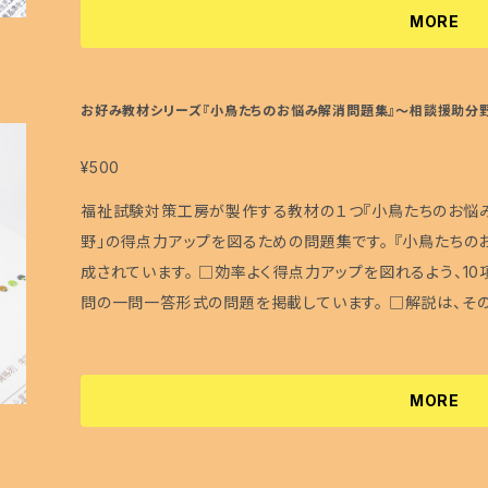
す。 ・紙作品なので、水や火気にご配慮下さい。 ・ご使用の
・精神保健福祉士…★★★★ (共通科目を受験す
MORE
ージが異なる場合があること、また、印刷上、多少のずれ、
(多分、出題されないでしょう) ・保育士……………★★★★
ご了承下さい。 ・無断での転売、作品の二次使用は固くお断
★ (出題されないでしょう) 『試験対策のための法改正情報!!!』の特徴 □①法改正の概要と試
更する場合がございます。あらかじめご了承ください。 <正誤について> 誤字・脱字、内容のチェックはし
験対策、②注目すべきポイントのまとめ、③試験ではこんな
お好み教材シリーズ『小鳥たちのお悩み解消問題集』～相談援助分野
ておりますが、万が一、そのような箇所がございましたら、 
される可能性が高い内容に的を絞ってまとめました！ □1
らご一報頂けると助かります 正誤表は、福祉試験対策工房
って、試験に出題されそうな内容をピックアップしています
¥500
認下さい。
ています。！ サイズ：A5版(A4版両面刷り,2つ折) 冊数 ：1冊 印刷 ：インクジェットプリンター <注意
福祉試験対策工房が製作する教材の１つ『小鳥たちのお悩み
点> ・本冊子に記載されている内容が、試験で必ず出題され
野」の得点力アップを図るための問題集です。 『小鳥たち
は、あくまで1つの学習ツールとしてご活用頂ければ幸いです
成されています。 □効率よく得点力アップを図れるよう、10
正誤に関するもの以外の学習内容に関するお問い合わせに
問の一問一答形式の問題を掲載しています。 □解説は、そ
さい。 ・仮に「もっと詳しく教えて！」といった感じのお問合
す。 受験生の皆さまにとって良い試験日となりますように♪ ※福祉試験対策工房＆ぼぼ屋として活動し
ご返答しかできませんので、ご理解頂ければと思います。 ・紙
ておりますので、ぼぼ屋でも販売しています。 ※ご連絡な
使用のモニターやブラウザなどによって色合いやイメージが
し上げます。 サイズ：A5版 冊数 ：1冊(表紙含め24頁) <注意点> ・教材に記載されている内容が、試
MORE
のずれ、傷、シミが生じることがあることをあらかじめご了承
験で必ず出題されるというわけではございません。 ・本教材
は固くお断り致します。 ・デザインや内容を予告なく変更す
頂ければ幸いです。 ・福祉試験対策工房＆ぼぼ屋では、正
い。
い合わせには対応致しませんので、あらかじめご了承下さい。 