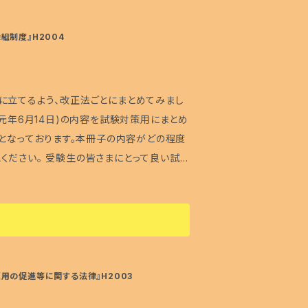
はひ
組制度』H2004
使用の際はお気をつけ下さい。 ※リーフチャ
ている場合がございますので、ご使用時には
に立てるよう、改正法ごとにまとめてみまし
もの」です。色々な天然石をご覧になって、
和元年6月14日)の内容を試験対策用にまとめ
、実はご自身の内面で一番求めている願いと
けとなっております。本冊子の内容がどの程度
じゃないから、自分が表向き求めている願いと
ください。 受験生の皆さまにとって良い試
思います。 また、季節や色々な場面に合わ
……★★★★ (専門科目で出題される可能
されるかも？) ・介護福祉士………★
★★★(絶対に必要な内容) ・ケアマネジ
題される！の３部構成 □試験に出題される
用の促進等に関する法律』H2003
上積み重ねてきた独自の試験分析によって、試