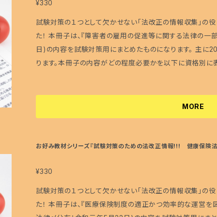
験に出題されそうな内容をピックアップしています！ □試
¥330
す。！ サイズ：A5版(A4版両面刷り,2つ折) 冊数 ：1冊 印刷 ：インクジェットプリンター <注意点> ・本
試験対策の１つとして欠かせない「法改正の情報収集」の役
冊子に記載されている内容が、試験で必ず出題されるという
た！ 本冊子は、『障害者の雇用の促進等に関する法律の一部
で1つの学習ツールとしてご活用頂ければ幸いです。 ・福
日)の内容を試験対策用にまとめたものになります。 主に2
るもの以外の学習内容に関するお問い合わせには対応致しま
ります。本冊子の内容がどの程度必要かを以下に資格別に表
に「もっと詳しく教えて！」といった感じのお問合せを頂いて
受験生の皆さまにとって良い試験日となりますように♪ ＝資格別必要度＝ 多くの福祉資格試験の範囲
かできませんので、ご理解頂ければと思います。 ・紙作品な
に含まれています。特に社会福祉士の受験生には必要な内容
ニターやブラウザなどによって色合いやイメージが異なる場
★(絶対に必要な内容) ・精神保健福祉士…★★★★
MORE
傷、シミが生じることがあることをあらかじめご了承下さい。
福祉士………★★★★ (概要部分はおさえておくべき) 
断り致します。 ・デザインや内容を予告なく変更する場合がござ
習しよう) ・ケアマネジャー…★ (出題範囲外) 『試験対策のための法改正情報!!!』の特徴 □①法改
誤について> 誤字・脱字、内容のチェックはしておりますが
正の概要と試験対策、②注目すべきポイントのまとめ、③試
お好み教材シリーズ『試験対策のための法改正情報!!! 健康保険法
福祉試験対策工房のHPの「お問合せ」などからご一報頂け
□試験に出題される可能性が高い内容に的を絞ってまとめま
房のHP上でアップ致しますので、そちらでご確認下さい。
試験分析によって、試験に出題されそうな内容をピックアッ
¥330
も５問出題しています。！ サイズ：A5版(A4版両面刷り,2つ折) 冊数 ：1冊 印刷 ：インクジェットプリン
試験対策の１つとして欠かせない「法改正の情報収集」の役
ター <注意点> ・本冊子に記載されている内容が、試験で必ず出題されるというわけではございません。
た！ 本冊子は、『医療保険制度の適正かつ効率的な運営
・本冊子は、あくまで1つの学習ツールとしてご活用頂ければ