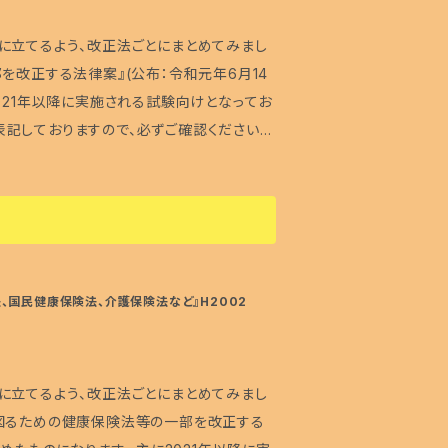
験で出題されそうな形式も５問出題していま
に立てるよう、改正法ごとにまとめてみまし
わけではございません。 ・本冊子は、あくま
を改正する法律案』(公布：令和元年6月14
祉試験対策工房およびぼぼ屋では、正誤に関す
021年以降に実施される試験向けとなってお
せんので、あらかじめご了承下さい。 ・仮
記しておりますので、必ずご確認ください。
も、「受け付けておりません」というご返答し
ので、水や火気にご配慮下さい。 ・ご使用のモ
になります。 ・社会福祉士………★★★★
合があること、また、印刷上、多少のずれ、
 (共通科目を受験するなら必要) ・介護
 ・無断での転売、作品の二次使用は固くお
・保育士……………★★ (余裕があれば学
います。あらかじめご了承ください。 <正
、万が一、そのような箇所がございましたら、
験ではこんな感じで出題される！の３部構成
、国民健康保険法、介護保険法など』H2002
ると助かります 正誤表は、福祉試験対策工
した！ □15年以上積み重ねてきた独自の
プしています！ □試験で出題されそうな形式
に立てるよう、改正法ごとにまとめてみまし
を図るための健康保険法等の一部を改正する
幸いです。 ・福祉試験対策工房およびぼぼ