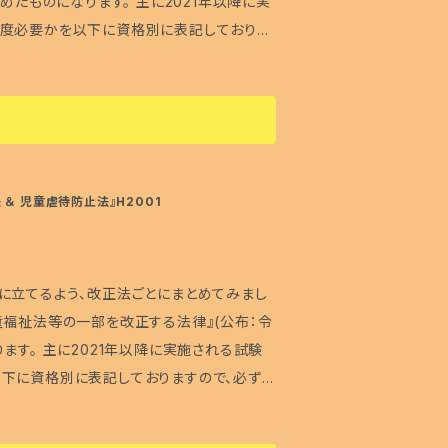
めたものになります。 主に2021年以降に実
合わせには対応致しませんので、あらかじめ
程度必要かを以下に資格別に表記しておりま
のお問合せを頂いても、「受け付けておりませ
りますように♪ ＝資格別必要度
ます。 ・紙作品なので、水や火気にご配慮下
福祉士の受験生には必要な内容になります。
イメージが異なる場合があること、また、印刷
精神保健福祉士…★★★★ (共通科目を
めご了承下さい。 ・無断での転売、作品の二
分はおさえておくべき) ・保育士……………
変更する場合がございます。あらかじめご了
策、②注目すべきポイントのまとめ、③試験で
＆ 児童虐待防止法』H2001
どからご一報頂けると助かります 正誤表は、
る可能性が高い内容に的を絞ってまとめまし
ご確認下さい。
試験に出題されそうな内容をピックアップし
,2つ折)
に立てるよう、改正法ごとにまとめてみまし
童福祉法等の一部を改正する法律』(公布：令
まで1つの学習ツールとしてご活用頂ければ
ます。 主に2021年以降に実施される試験
関するもの以外の学習内容に関するお問い合
下に資格別に表記しておりますので、必ずご
に「もっと詳しく教えて！」といった感じのお
度＝ 社会福祉士
しかできませんので、ご理解頂ければと思いま