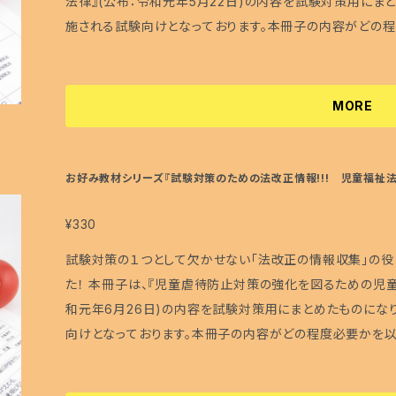
法律』(公布：令和元年5月22日)の内容を試験対策用にまと
屋では、正誤に関するもの以外の学習内容に関するお問い
施される試験向けとなっております。本冊子の内容がどの
ご了承下さい。 ・仮に「もっと詳しく教えて！」といった感じ
すので、必ずご確認ください。 受験生の皆さまにとって良い試験日とな
ん」というご返答しかできませんので、ご理解頂ければと思い
＝ 多くの福祉資格試験の範囲に含まれています。特に社会
さい。 ・ご使用のモニターやブラウザなどによって色合いや
・社会福祉士………★★★★★(絶対に必要な内容) ・
MORE
上、多少のずれ、傷、シミが生じることがあることをあらかじ
受験するなら必要) ・介護福祉士………★★★★ (概要部
次使用は固くお断り致します。 ・デザインや内容を予告なく
★★★★ (概要部分はおさえておくべき) ・ケアマネジャー…★★★ (部分的に必要) 『試験対策の
承ください。 <正誤について> 誤字・脱字、内容のチェックはしておりますが、万が一、そのような箇所が
ための法改正情報!!!』の特徴 □①法改正の概要と試験対
お好み教材シリーズ『試験対策のための法改正情報!!! 児童福祉法 
ございましたら、 福祉試験対策工房のHPの「お問合せ」な
はこんな感じで出題される！の３部構成 □試験に出題され
福祉試験対策工房のHP上でアップ致しますので、そちらで
た！ □15年以上積み重ねてきた独自の試験分析によって、
¥330
ています！ □試験で出題されそうな形式も５問出題しています。！ サイズ：A5版(A4版両面刷り
試験対策の１つとして欠かせない「法改正の情報収集」の役
冊数 ：1冊 印刷 ：インクジェットプリンター <注意点> ・本冊子に記載されている内容が、試験で必ず
た！ 本冊子は、『児童虐待防止対策の強化を図るための児
出題されるというわけではございません。 ・本冊子は、あく
和元年6月26日)の内容を試験対策用にまとめたものになり
幸いです。 ・福祉試験対策工房およびぼぼ屋では、正誤に
向けとなっております。本冊子の内容がどの程度必要かを以
わせには対応致しませんので、あらかじめご了承下さい。 ・仮
確認ください。 受験生の皆さまにとって良い試験日となりますように♪ ＝資格別必要
問合せを頂いても、「受け付けておりません」というご返答
と保育士の受験生には特に必要な内容になります。 ・社会福祉士………★★★★★(絶対に必要な内容)