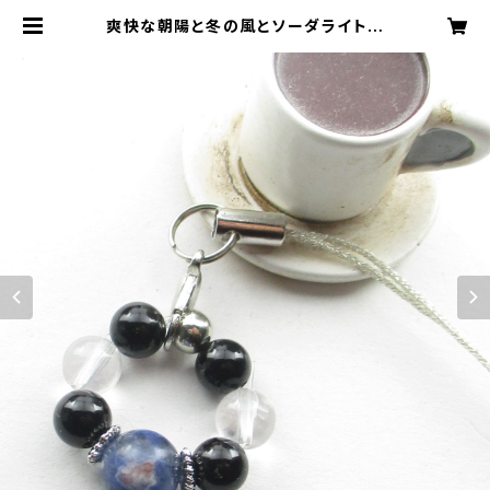
爽快な朝陽と冬の風とソーダライトを
感じながら、未来を切り開きにいこう。
<合格祈願ストラップ>GO02 | 福祉
試験対策工房