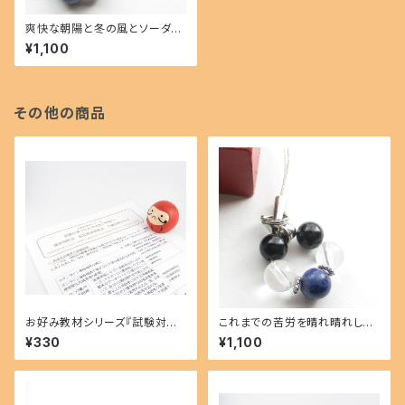
爽快な朝陽と冬の風とソーダラ
イトを感じながら、未来を切り開
¥1,100
きにいこう。<合格祈願ストラップ
>GO02
その他の商品
お好み教材シリーズ『試験対策
これまでの苦労を晴れ晴れした
のための法改正情報!!! 健康保
いなら、ソーダライトを握りしめ
¥330
¥1,100
険法、国民健康保険法、介護保
て残りの数日をがんばろう。<合
険法など』H2002
格祈願ストラップ>GO01