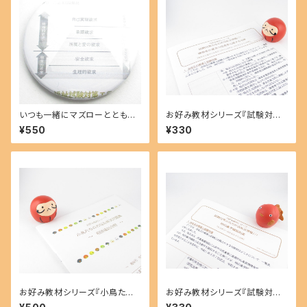
いつも一緒にマズローととも
お好み教材シリーズ『試験対策
に!!!マズローもビックリです。♪
のための法改正情報!!! 障害者
¥550
¥330
<<学習コンパクトミラー>>tk0
の雇用の促進等に関する法律』
21
H2003
お好み教材シリーズ『小鳥たち
お好み教材シリーズ『試験対策
のお悩み解消問題集』～相談援
のための法改正情報!!! 特別養